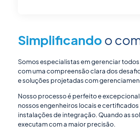
o
Simplificando
o com
Somos especialistas em gerenciar todos
com uma compreensão clara dos desafios
e soluções projetadas com gerenciamen
Nosso processo é perfeito e excepcional
nossos engenheiros locais e certificad
instalações de integração. Quando as so
executam com a maior precisão.