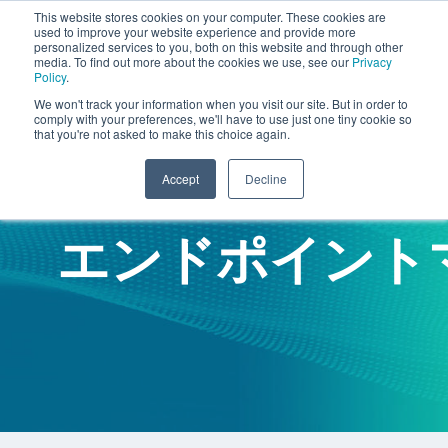
This website stores cookies on your computer. These cookies are
used to improve your website experience and provide more
personalized services to you, both on this website and through other
media. To find out more about the cookies we use, see our
Privacy
Policy
.
We won't track your information when you visit our site. But in order to
comply with your preferences, we'll have to use just one tiny cookie so
that you're not asked to make this choice again.
Accept
Decline
エンドポイント