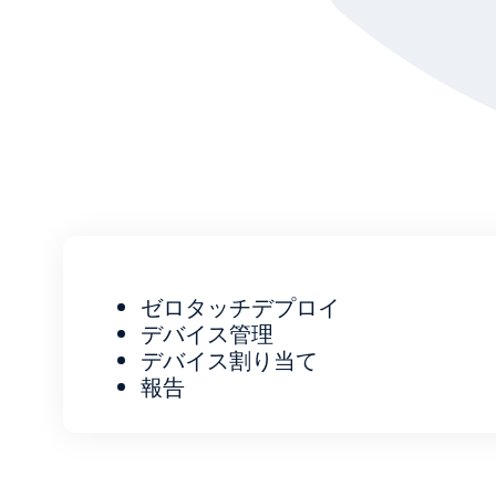
0
1
2
3
ゼロタッチデプロイ
MDM環境のヘルスチェック
デバイスのプロビジョニングと
更新管理
設定とポリシーの評価
イメージングとキッティング
デバイス管理
認証コンプライアンス支援
セキュリティとコンプライアンスの監査
オンボーディング／オフボーディング
デバイス割り当て
安全なデータ取り扱い基準
修復レポート
在庫管理
報告