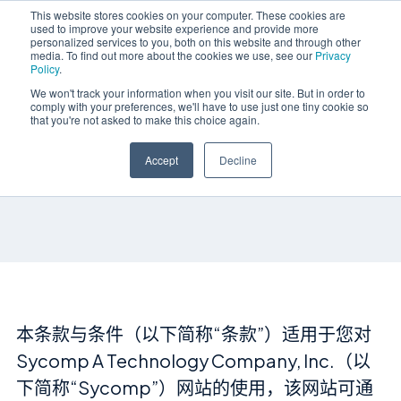
This website stores cookies on your computer. These cookies are
used to improve your website experience and provide more
简体中文
personalized services to you, both on this website and through other
media. To find out more about the cookies we use, see our
Privacy
Policy
.
We won't track your information when you visit our site. But in order to
comply with your preferences, we'll have to use just one tiny cookie so
that you're not asked to make this choice again.
条款和条件
Accept
Decline
本条款与条件（以下简称“条款”）适用于您对
Sycomp A Technology Company, Inc.（以
下简称“Sycomp”）网站的使用，该网站可通