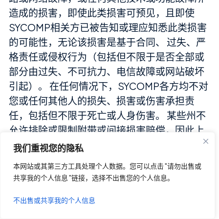
造成的损害，即使此类损害可预见，且即使
SYCOMP相关方已被告知或理应知悉此类损害
的可能性，无论该损害是基于合同、 过失、严
格责任或侵权行为（包括但不限于是否全部或
部分由过失、不可抗力、电信故障或网站破坏
引起）。 在任何情况下，SYCOMP各方均不对
您或任何其他人的损失、损害或伤害承担责
任，包括但不限于死亡或人身伤害。 某些州不
允许排除或限制附带或间接损害赔偿，因此上
述限制或排除条款可能对您不适用。.
我们重视您的隐私
本网站或其第三方工具处理个人数据。您可以点击 "请勿出售或
若您对本网站任何部分感到不满，唯一的补救
共享我的个人信息 "链接，选择不出售您的个人信息。
措施是停止使用本网站。对于所有损害、损失
及诉讼原因（无论基于合同、侵权（包括过
不出售或共享我的个人信息
失）或其他），SYCOMP方承担的唯一且排他