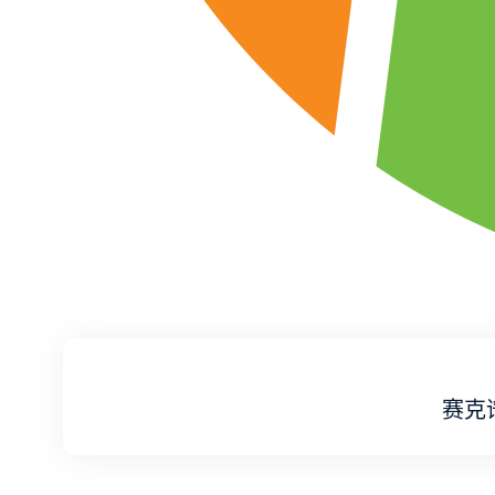
0
1
2
3
4
5
赛克谱提供交
赛克谱在
赛克