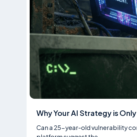
Why Your AI Strategy is Only
Can a 25-year-old vulnerability co
platform suggest the...