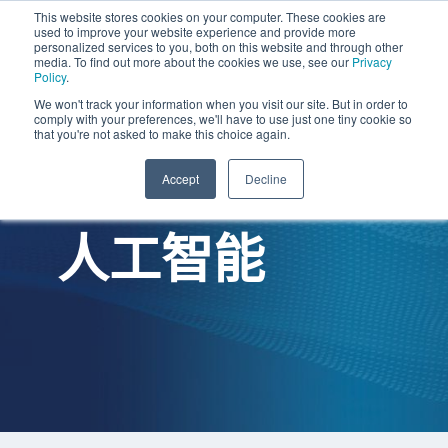
This website stores cookies on your computer. These cookies are
used to improve your website experience and provide more
personalized services to you, both on this website and through other
media. To find out more about the cookies we use, see our
Privacy
Policy
.
We won't track your information when you visit our site. But in order to
comply with your preferences, we'll have to use just one tiny cookie so
that you're not asked to make this choice again.
Accept
Decline
人工智能